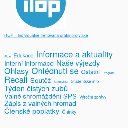
iTOP – Individuálně trénovaná orální profylaxe
Informace a aktuality
Edukace
Akce
Naše výjezdy
Interní informace
Ohlédnutí se
Ohlasy
Ostatní
Program
Recall
Soutěž
Studentské info
Stanoviska
Týden čistých zubů
Valné shromáždění SPS
Výroční zprávy
Zápis z valných hromad
Členské poplatky
Články