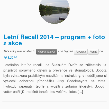
Letní Recall 2014 – program + foto
z akce
This entry was posted in
and tagged
on
Akce a události
Program
Recall
10.8.2014
Letošního letního recallu na Skalském Dvoře se zúčastnilo 61
příznivců správného čištění a prevence ve stomatologii. Sobota
byla vyhrazena praktickým nácvikům s instruktory, v neděli jsme si
vyslechli odbornou přednášku Jirky Sedelmayera na téma:
hydroxid vápenatý- teorie a využití v zubním lékařství. Sobotní
večer patřil již tradičně tanečnímu večírku, letos […]