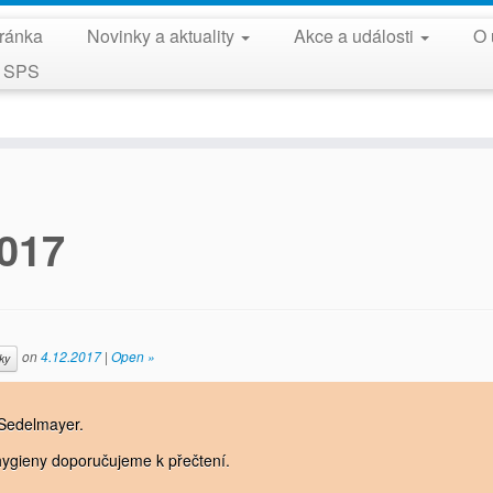
tránka
Novinky a aktuality
Akce a události
O 
y SPS
2017
on
4.12.2017
|
Open »
ky
 Sedelmayer.
ygieny doporučujeme k přečtení.