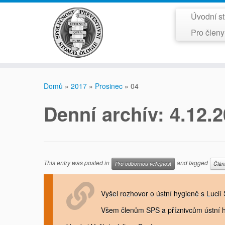
Úvodní s
Pro člen
Skip
to
Domů
»
2017
»
Prosinec
»
04
content
Denní­ archí­v:
4.12.
This entry was posted in
and tagged
Pro odbornou veřejnost
Člán
Vyšel rozhovor o ústní hygieně s Lucií
Všem členům SPS a příznivcům ústní h