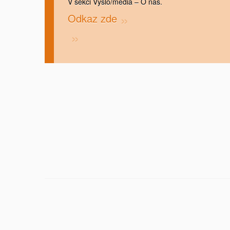
V sekci Vyšlo/média – O nás.
Odkaz zde