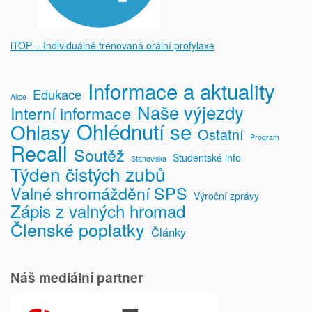
iTOP – Individuálně trénovaná orální profylaxe
Informace a aktuality
Edukace
Akce
Naše výjezdy
Interní informace
Ohlédnutí se
Ohlasy
Ostatní
Program
Recall
Soutěž
Studentské info
Stanoviska
Týden čistých zubů
Valné shromáždění SPS
Výroční zprávy
Zápis z valných hromad
Členské poplatky
Články
Náš mediální partner