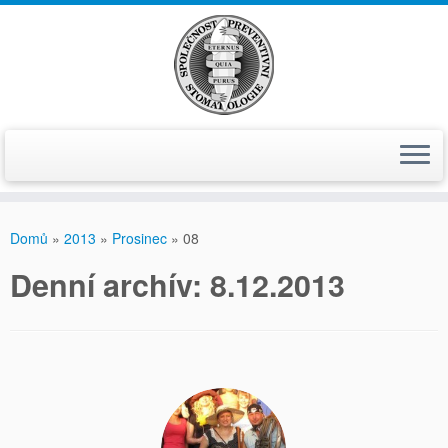
Skip
to
Domů
»
2013
»
Prosinec
»
08
content
Denní­ archí­v:
8.12.2013