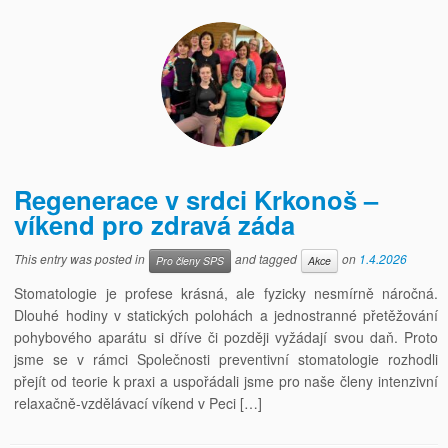
Regenerace v srdci Krkonoš –
víkend pro zdravá záda
This entry was posted in
and tagged
on
1.4.2026
Pro členy SPS
Akce
Stomatologie je profese krásná, ale fyzicky nesmírně náročná.
Dlouhé hodiny v statických polohách a jednostranné přetěžování
pohybového aparátu si dříve či později vyžádají svou daň. Proto
jsme se v rámci Společnosti preventivní stomatologie rozhodli
přejít od teorie k praxi a uspořádali jsme pro naše členy intenzivní
relaxačně-vzdělávací víkend v Peci […]