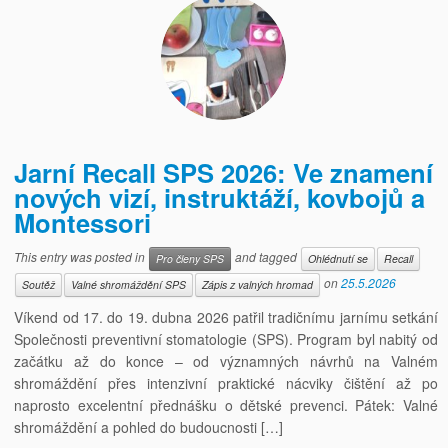
Jarní Recall SPS 2026: Ve znamení
nových vizí, instruktáží, kovbojů a
Montessori
This entry was posted in
and tagged
Pro členy SPS
Ohlédnutí se
Recall
on
25.5.2026
Soutěž
Valné shromáždění SPS
Zápis z valných hromad
Víkend od 17. do 19. dubna 2026 patřil tradičnímu jarnímu setkání
Společnosti preventivní stomatologie (SPS). Program byl nabitý od
začátku až do konce – od významných návrhů na Valném
shromáždění přes intenzivní praktické nácviky čištění až po
naprosto excelentní přednášku o dětské prevenci. Pátek: Valné
shromáždění a pohled do budoucnosti […]