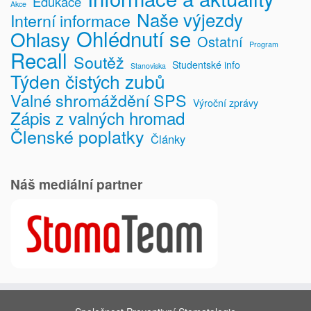
Edukace
Akce
Naše výjezdy
Interní informace
Ohlédnutí se
Ohlasy
Ostatní
Program
Recall
Soutěž
Studentské info
Stanoviska
Týden čistých zubů
Valné shromáždění SPS
Výroční zprávy
Zápis z valných hromad
Členské poplatky
Články
Náš mediální partner