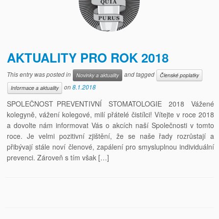
AKTUALITY PRO ROK 2018
This entry was posted in
and tagged
Novinky a aktuality
Členské poplatky
on
8.1.2018
Informace a aktuality
SPOLEČNOST PREVENTIVNÍ STOMATOLOGIE 2018 Vážené
kolegyně, vážení kolegové, milí přátelé čistílci! Vítejte v roce 2018
a dovolte nám informovat Vás o akcích naší Společnosti v tomto
roce. Je velmi pozitivní zjištění, že se naše řady rozrůstají a
přibývají stále noví členové, zapálení pro smysluplnou individuální
prevenci. Zároveň s tím však […]