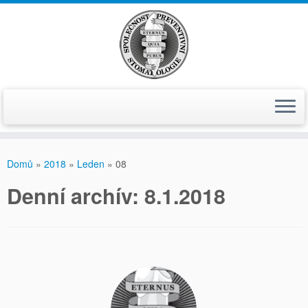
Skip
to
Domů
»
2018
»
Leden
»
08
content
Denní­ archí­v:
8.1.2018