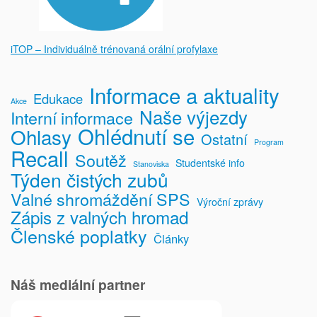
iTOP – Individuálně trénovaná orální profylaxe
Informace a aktuality
Edukace
Akce
Naše výjezdy
Interní informace
Ohlédnutí se
Ohlasy
Ostatní
Program
Recall
Soutěž
Studentské info
Stanoviska
Týden čistých zubů
Valné shromáždění SPS
Výroční zprávy
Zápis z valných hromad
Členské poplatky
Články
Náš mediální partner