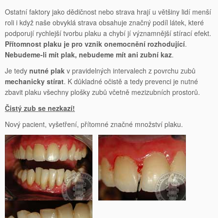
Ostatní faktory jako dědičnost nebo strava hrají u většiny lidí menší
roli i když naše obvyklá strava obsahuje značný podíl látek, které
podporují rychlejší tvorbu plaku a chybí jí významnější stírací efekt.
Přítomnost plaku je pro vznik onemocnění rozhodující
.
Nebudeme-li mít plak, nebudeme mít ani zubní kaz
.
Je tedy
nutné plak
v pravidelných intervalech z povrchu zubů
mechanicky stírat
. K důkladné očistě a tedy prevenci je nutné
zbavit plaku všechny plošky zubů včetně mezizubních prostorů.
Čistý zub se nezkazí!
Nový pacient, vyšetření, přítomné značné množství plaku.