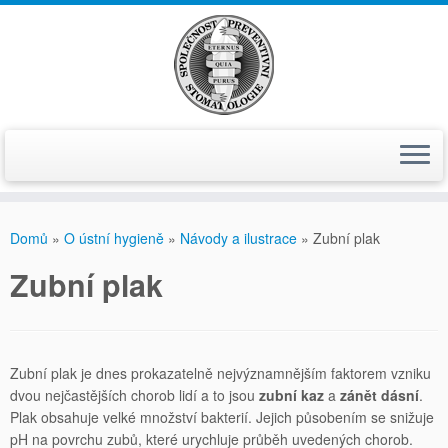
Skip
to
Domů
»
O ústní hygieně
»
Návody a ilustrace
»
Zubní plak
content
Zubní plak
Zubní plak je dnes prokazatelně nejvýznamnějším faktorem vzniku
dvou nejčastějších chorob lidí a to jsou
zubní kaz
a
zánět dásní
.
Plak obsahuje velké množství bakterií. Jejich působením se snižuje
pH na povrchu zubů, které urychluje průběh uvedených chorob.