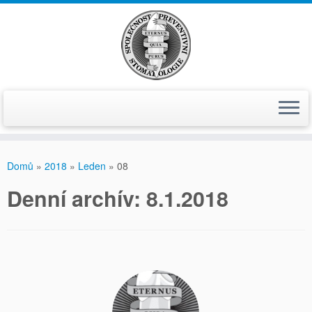
Skip
to
Domů
»
2018
»
Leden
»
08
content
Denní­ archí­v:
8.1.2018